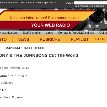
ei tuoi preferiti
|
RADIOGAS come pagina iniziale
USER:
Hai dimenticato la password?
Presentazione
Staff & credits
Links
Contatti & Pubblicità sul sito
Colla
RICERC
-
»
e
RECENSIONI
Musica Pop-Rock
ONY & THE JOHNSONS Cut The World
i pubblicazione
: 2012
ienza
: Gran Bretagna
: soul, pop
**1/2
migliore
:
Rapture