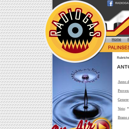
RADIOGAS n
Home
Rubrich
ANT
Anno d
Proven
Genere
Voto
: 
Brano 