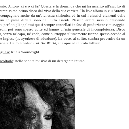
nto
: Antony ci è o ci fa? Questa è la domanda che mi ha assalito all'ascolto di
stranissimo primo disco dal vivo della sua carriera. Un live album in cui Antony
ccompagnare anche da un'orchestra sinfonica ed in cui i classici elementi delle
ioni in presa diretta sono del tutto assenti. Nessun errore, nessun crescendo
, perfino gli applausi quasi sempre cancellati in fase di produzione e missaggio.
zoni poi sono spesso corte ed hanno un'aria generale di incompletezza. Disco
lto, senza né capo, né coda, come purtroppo ultimamente troppo spesso accade al
te inglese (newyorkese di adozione). La voce, al solito, sembra provenire da un
ianeta. Bello l'inedito
Cut The World
, che apre ed intitola l'album.
glia a:
Rufus Wainwright.
scoltarlo
: nello spot televisivo di un detergente intimo.