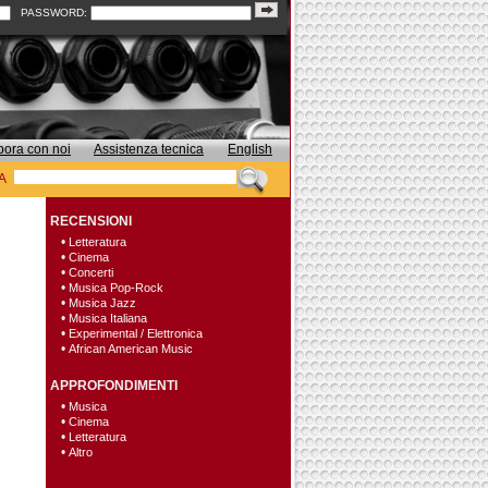
PASSWORD:
bora con noi
Assistenza tecnica
English
A
RECENSIONI
•
Letteratura
•
Cinema
•
Concerti
•
Musica Pop-Rock
•
Musica Jazz
•
Musica Italiana
•
Experimental / Elettronica
•
African American Music
APPROFONDIMENTI
•
Musica
•
Cinema
•
Letteratura
•
Altro