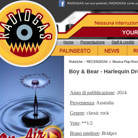
RADIOGAS nei tuoi preferiti
|
RADIOGAS come pag
Home
Presentazione
Staff & credits
-
»
Rubriche
RECENSIONI
Musica Pop-Roc
Boy & Bear - Harlequin D
Anno di pubblicazione
: 2014
Provenienza
: Australia
Genere
: classic rock
Voto
: **1/2
Brano migliore
:
Bridges