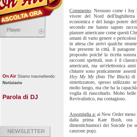
Commento
: Nessuno come i Joy D
vivere del Nord dell'Inghilterra 
economica e del lungo potere dell
secondo me hanno saputo racconta
pianure americane come questi Chrom
umani di vario genere e pericolosi 
in attesa che arrivi qualche stranie
bar presente in città. Il paragone
proposito poiché la ricetta sonora
racconti spettrali, non è il classi
americani, ma un'elettronica ann
chitarre sono praticamente assenti
On Air
Hey My My (Into The Black)
di 
Stiamo trasmettendo:
sintetizzatore, spesso utilizzato 
Notiziario
molto lungo, ma che ha la capacità 
voglia di riascoltarlo.
Molto bell
Parola di DJ
Revivalistico, ma contagioso.
Assomiglia a:
ai New Order meno ro
dalla prima Kate Bush, ora
dimentichiamoci dei Suicide (se s
canzone pop).
NEWSLETTER