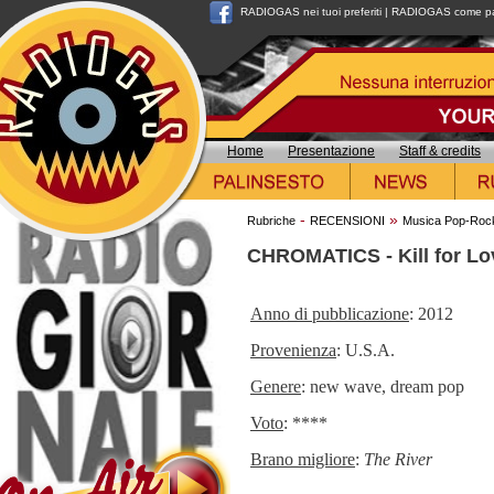
RADIOGAS nei tuoi preferiti
|
RADIOGAS come pag
Home
Presentazione
Staff & credits
-
»
Rubriche
RECENSIONI
Musica Pop-Roc
CHROMATICS - Kill for Lo
Anno di pubblicazione
: 2012
Provenienza
: U.S.A.
Genere
: new wave, dream pop
Voto
: ****
Brano migliore
:
The River