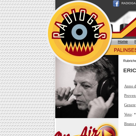
RADIOGAS n
Home
Rubrich
ERIC
Anno d
Proven
Genere
Voto
: 
Brano 