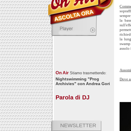
Comme
sopraff
sempre 
la ba
sull'e
permett
richied
la lun
swamp 
assolo 
Assomi
On Air
Stiamo trasmettendo:
Nightswimming "Prog
Dove a
Archivies" con Andrea Gori
Parola di DJ
NEWSLETTER