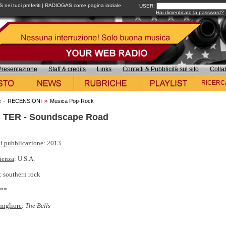
ei tuoi preferiti
|
RADIOGAS come pagina iniziale
USER:
Hai dimenticato la password?
Presentazione
Staff & credits
Links
Contatti & Pubblicità sul sito
Colla
RICERC
-
»
e
RECENSIONI
Musica Pop-Rock
 TER - Soundscape Road
i pubblicazione
: 2013
ienza
: U.S.A.
: southern rock
***
migliore
:
The Bells