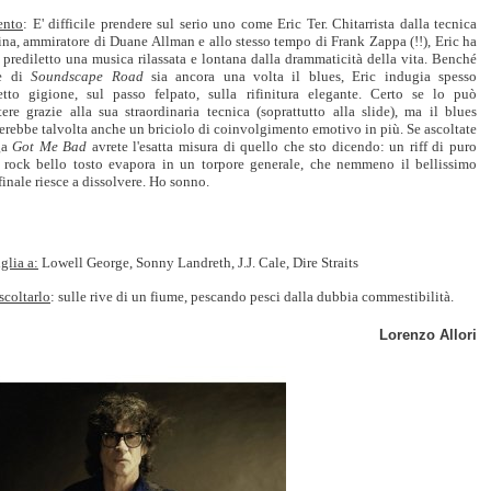
nto
: E' difficile prendere sul serio uno come Eric Ter. Chitarrista dalla tecnica
ina, ammiratore di Duane Allman e allo stesso tempo di Frank Zappa (!!), Eric ha
prediletto una musica rilassata e lontana dalla drammaticità della vita. Benché
se di
Soundscape Road
sia ancora una volta il blues, Eric indugia spesso
ffetto gigione, sul passo felpato, sulla rifinitura elegante. Certo se lo può
ere grazie alla sua straordinaria tecnica (soprattutto alla slide), ma il blues
erebbe talvolta anche un briciolo di coinvolgimento emotivo in più. Se ascoltate
ga
Got Me Bad
avrete l'esatta misura di quello che sto dicendo: un riff di puro
rock bello tosto evapora in un torpore generale, che nemmeno il bellissimo
finale riesce a dissolvere. Ho sonno.
glia a:
Lowell George, Sonny Landreth, J.J. Cale, Dire Straits
scoltarlo
: sulle rive di un fiume, pescando pesci dalla dubbia commestibilità.
L
o
renzo Allori