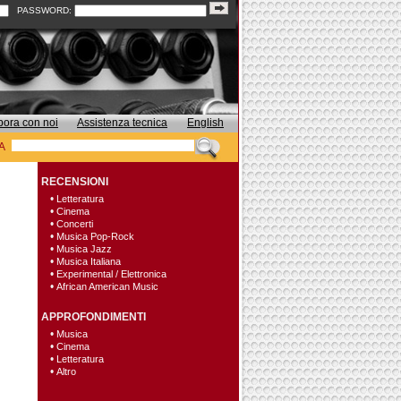
PASSWORD:
bora con noi
Assistenza tecnica
English
A
RECENSIONI
•
Letteratura
•
Cinema
•
Concerti
•
Musica Pop-Rock
•
Musica Jazz
•
Musica Italiana
•
Experimental / Elettronica
•
African American Music
APPROFONDIMENTI
•
Musica
•
Cinema
•
Letteratura
•
Altro