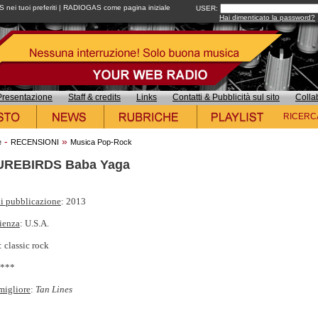
ei tuoi preferiti
|
RADIOGAS come pagina iniziale
USER:
Hai dimenticato la password?
Presentazione
Staff & credits
Links
Contatti & Pubblicità sul sito
Colla
RICERC
-
»
e
RECENSIONI
Musica Pop-Rock
UREBIRDS Baba Yaga
i pubblicazione
: 2013
ienza
: U.S.A.
: classic rock
****
migliore
:
Tan Lines