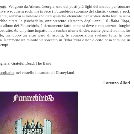
nto
: Vengono da Athens, Georgia, uno dei posti più fighi del mondo per suonare
tive o southern rock, ma invece i Futurebirds suonano del classic / country rock
lante; semmai si volesse indicare qualche elemento particolare della loro musica
rebbe citare la psichedelia, onnipresente elemento degli anni '10.
Baba Yaga
,
o album dei Futurebirds, è sicuramente fatto come si deve e con canzoni lunghe
costruite. Ad un primo impatto non sembra niente di che, anche perché non molto
ale, ma dopo un altro paio di ascolti, le composizioni svelano tutta la loro
za. Nemmeno un minuto va sprecato in
Baba Yaga
e non è certo cosa comune in
tempi.
glia a:
Grateful Dead, The Band
scoltarlo
: nel castello incantato di Disneyland.
Lorenzo Allori