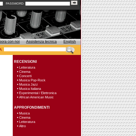
PASSWORD:
bora con noi
Assistenza tecnica
English
A
RECENSIONI
•
Letteratura
•
Cinema
•
Concerti
•
Musica Pop-Rock
•
Musica Jazz
•
Musica Italiana
•
Experimental / Elettronica
•
African American Music
APPROFONDIMENTI
•
Musica
•
Cinema
•
Letteratura
•
Altro