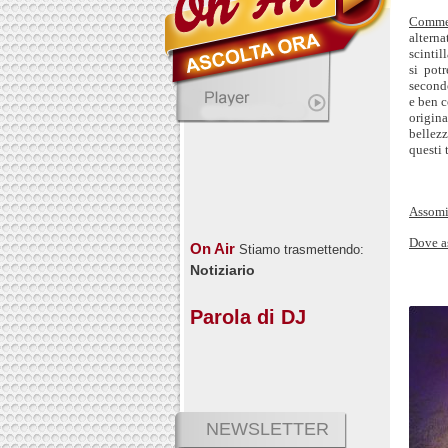
Comme
alterna
scintil
si pot
second
e ben 
origin
bellez
questi 
Assomi
Dove a
On Air
Stiamo trasmettendo:
Notiziario
Parola di DJ
NEWSLETTER