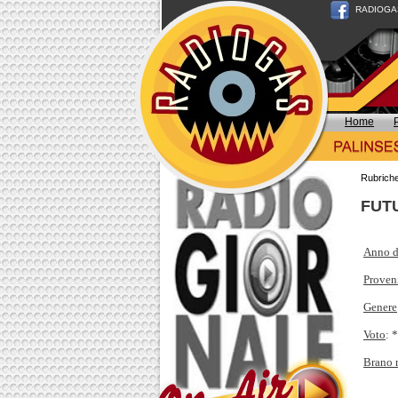
RADIOGAS n
Home
Rubrich
FUT
Anno d
Proven
Genere
Voto
: 
Brano 