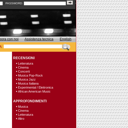
PASSWORD:
bora con noi
Assistenza tecnica
English
A
RECENSIONI
•
Letteratura
•
Cinema
•
Concerti
•
Musica Pop-Rock
•
Musica Jazz
•
Musica Italiana
•
Experimental / Elettronica
•
African American Music
APPROFONDIMENTI
•
Musica
•
Cinema
•
Letteratura
•
Altro