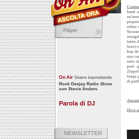
Comme
band a
un'inne
proprio
infine
Sicura
innega
tratta 
luxe) c
hop del
una car
tutto d
però q
Zeppel
lunga 
On Air
Stiamo trasmettendo:
di pubb
Rock Deejay Radio Show
con Stevie Anders
Assomi
Parola di DJ
Dove a
NEWSLETTER