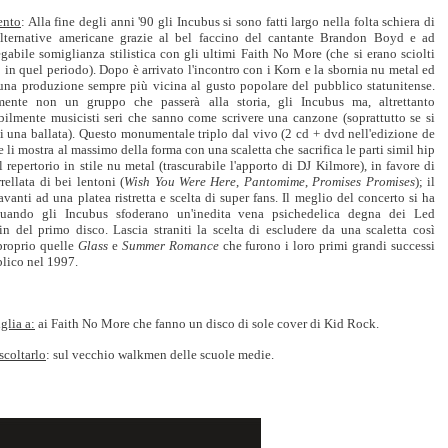
nto
: Alla fine degli anni '90 gli Incubus si sono fatti largo nella folta schiera di
lternative americane grazie al bel faccino del cantante Brandon Boyd e ad
gabile somiglianza stilistica con gli ultimi Faith No More (che si erano sciolti
 in quel periodo). Dopo è arrivato l'incontro con i Korn e la sbornia nu metal ed
 una produzione sempre più vicina al gusto popolare del pubblico statunitense.
mente non un gruppo che passerà alla storia, gli Incubus ma, altrettanto
bilmente musicisti seri che sanno come scrivere una canzone (soprattutto se si
di una ballata). Questo monumentale triplo dal vivo (2 cd + dvd nell'edizione de
e li mostra al massimo della forma con una scaletta che sacrifica le parti simil hip
 repertorio in stile nu metal (trascurabile l'apporto di DJ Kilmore), in favore di
rellata di bei lentoni (
Wish You Were Here
,
Pantomime
,
Promises Promises
); il
avanti ad una platea ristretta e scelta di super fans. Il meglio del concerto si ha
uando gli Incubus sfoderano un'inedita vena psichedelica degna dei Led
in del primo disco. Lascia straniti la scelta di escludere da una scaletta così
proprio quelle
Glass
e
Summer Romance
che furono i loro primi grandi successi
lico nel 1997.
glia a:
ai Faith No More che fanno un disco di sole cover di Kid Rock.
scoltarlo
: sul vecchio walkmen delle scuole medie.