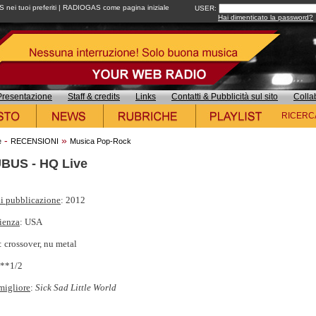
ei tuoi preferiti
|
RADIOGAS come pagina iniziale
USER:
Hai dimenticato la password?
Presentazione
Staff & credits
Links
Contatti & Pubblicità sul sito
Colla
RICERC
-
»
e
RECENSIONI
Musica Pop-Rock
BUS - HQ Live
i pubblicazione
: 2012
ienza
: USA
: crossover, nu metal
***1/2
migliore
:
Sick Sad Little World