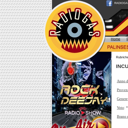
RADIOGAS n
Home
Rubrich
INCU
Anno d
Proven
Genere
Voto
: 
Brano 