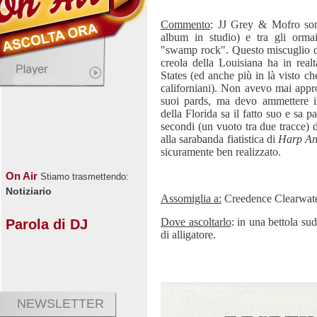
Commento
: JJ Grey & Mofro sono
album in studio) e tra gli ormai
"swamp rock". Questo miscuglio di
creola della Louisiana ha in realt
States (ed anche più in là visto c
californiani). Non avevo mai appr
suoi pards, ma devo ammettere i
della Florida sa il fatto suo e sa p
secondi (un vuoto tra due tracce) d
alla sarabanda fiatistica di
Harp A
sicuramente ben realizzato.
On Air
Stiamo trasmettendo:
Notiziario
Assomiglia a:
Creedence Clearwate
Dove ascoltarlo
: in una bettola su
Parola di DJ
di alligatore.
NEWSLETTER