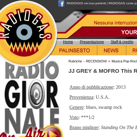
RADIOGAS nei tuoi preferiti
|
RADIOGAS come pag
Home
Presentazione
Staff & credits
-
»
Rubriche
RECENSIONI
Musica Pop-Roc
JJ GREY & MOFRO This R
Anno di pubblicazione
: 2013
Provenienza
: U.S.A.
Genere
: blues, swamp rock
Voto
: ***1/2
Brano migliore
:
Standing On The 