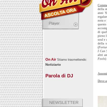
Comme
della s
anni '
regala
nota e
questo
accomp
di que
pieno l
soul e 
della s
(
Fortu
I Can 
altri a
Fools
)
On Air
Stiamo trasmettendo:
Notiziario
Assomi
Parola di DJ
Dove a
NEWSLETTER