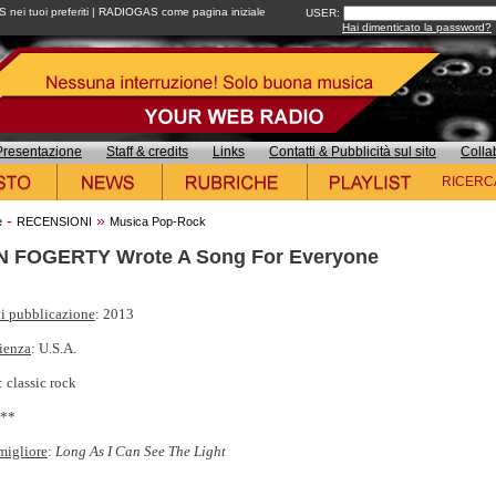
ei tuoi preferiti
|
RADIOGAS come pagina iniziale
USER:
Hai dimenticato la password?
Presentazione
Staff & credits
Links
Contatti & Pubblicità sul sito
Colla
RICERC
-
»
e
RECENSIONI
Musica Pop-Rock
 FOGERTY Wrote A Song For Everyone
i pubblicazione
: 2013
ienza
: U.S.A.
: classic rock
***
migliore
:
Long As I Can See The Light