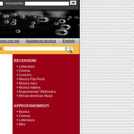
PASSWORD:
bora con noi
Assistenza tecnica
English
A
RECENSIONI
•
Letteratura
•
Cinema
•
Concerti
•
Musica Pop-Rock
•
Musica Jazz
•
Musica Italiana
•
Experimental / Elettronica
•
African American Music
APPROFONDIMENTI
•
Musica
•
Cinema
•
Letteratura
•
Altro