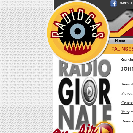
RADIOGAS n
Home
Rubrich
JOHN
Anno d
Proven
Genere
Voto
: 
Brano 