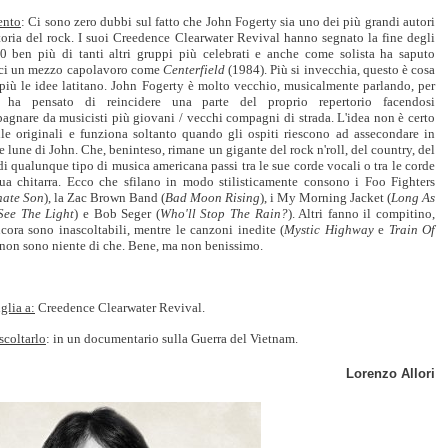
nto
: Ci sono zero dubbi sul fatto che John Fogerty sia uno dei più grandi autori
toria del rock. I suoi Creedence Clearwater Revival hanno segnato la fine degli
60 ben più di tanti altri gruppi più celebrati e anche come solista ha saputo
rci un mezzo capolavoro come
Centerfield
(1984). Più si invecchia, questo è cosa
 più le idee latitano. John Fogerty è molto vecchio, musicalmente parlando, per
 ha pensato di reincidere una parte del proprio repertorio facendosi
agnare da musicisti più giovani / vecchi compagni di strada. L'idea non è certo
lle originali e funziona soltanto quando gli ospiti riescono ad assecondare in
e lune di John. Che, beninteso, rimane un gigante del rock n'roll, del country, del
di qualunque tipo di musica americana passi tra le sue corde vocali o tra le corde
ua chitarra.
Ecco che sfilano in modo stilisticamente consono i Foo Fighters
nate Son
), la Zac Brown Band (
Bad Moon Rising
), i My Morning Jacket (
Long As
See The Light
) e Bob Seger (
Who'll Stop The Rain?
).
Altri fanno il compitino,
ncora sono inascoltabili, mentre le canzoni inedite (
Mystic Highway
e
Train Of
 non sono niente di che. Bene, ma non benissimo.
glia a:
Creedence Clearwater Revival.
scoltarlo
: in un documentario sulla Guerra del Vietnam.
Lorenzo Allori