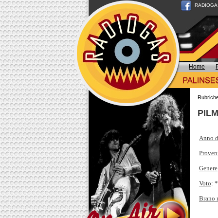
RADIOGAS n
Home
Rubrich
PILM
Anno d
Proven
Genere
Voto
: 
Brano 