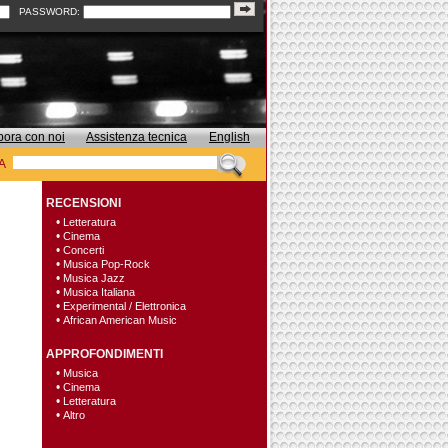
PASSWORD:
bora con noi
Assistenza tecnica
English
A
RECENSIONI
•
Letteratura
•
Cinema
•
Concerti
•
Musica Pop-Rock
•
Musica Jazz
•
Musica Italiana
•
Experimental / Elettronica
•
African American Music
APPROFONDIMENTI
•
Musica
•
Cinema
•
Letteratura
•
Altro