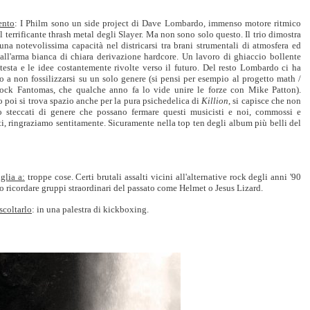
nto
: I Philm sono un side project di Dave Lombardo, immenso motore ritmico
il terrificante thrash metal degli Slayer. Ma non sono solo questo. Il trio dimostra
 una notevolissima capacità nel districarsi tra brani strumentali di atmosfera ed
 all'arma bianca di chiara derivazione hardcore. Un lavoro di ghiaccio bollente
testa e le idee costantemente rivolte verso il futuro. Del resto Lombardo ci ha
o a non fossilizzarsi su un solo genere (si pensi per esempio al progetto math /
rock Fantomas, che qualche anno fa lo vide unire le forze con Mike Patton).
poi si trova spazio anche per la pura psichedelica di
Killion
, si capisce che non
o steccati di genere che possano fermare questi musicisti e noi, commossi e
ti, ringraziamo sentitamente. Sicuramente nella top ten degli album più belli del
glia a:
troppe cose. Certi brutali assalti vicini all'alternative rock degli anni '90
 ricordare gruppi straordinari del passato come Helmet o Jesus Lizard.
scoltarlo
: in una palestra di kickboxing.