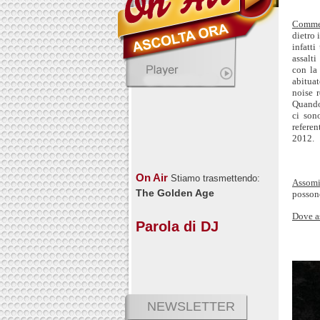
Comme
dietro 
infatti
assalti
con la 
abituat
noise 
Quando 
ci son
referen
2012.
On Air
Stiamo trasmettendo:
Assomi
The Golden Age
possono
Dove a
Parola di DJ
NEWSLETTER