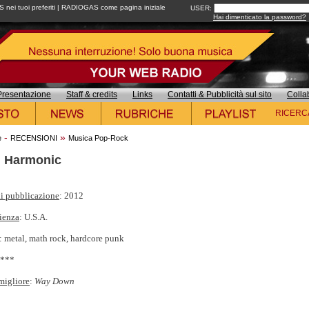
ei tuoi preferiti
|
RADIOGAS come pagina iniziale
USER:
Hai dimenticato la password?
Presentazione
Staff & credits
Links
Contatti & Pubblicità sul sito
Colla
RICERC
-
»
e
RECENSIONI
Musica Pop-Rock
 Harmonic
i pubblicazione
: 2012
ienza
: U.S.A.
: metal, math rock, hardcore punk
****
migliore
:
Way Down