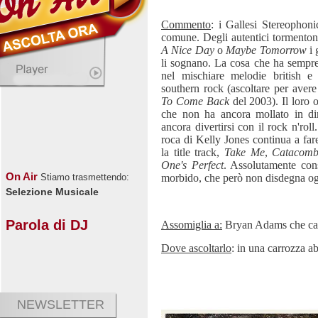
Commento
: i Gallesi Stereophon
comune. Degli autentici tormenton
A Nice Day
o
Maybe Tomorrow
i 
li sognano. La cosa che ha sempre 
nel mischiare melodie british e
southern rock (ascoltare per aver
To Come Back
del 2003). Il loro 
che non ha ancora mollato in dir
ancora divertirsi con il rock n'roll
roca di Kelly Jones continua a far
la title track,
Take Me
,
Catacom
One's Perfect
. Assolutamente con
On Air
morbido, che però non disdegna ogn
Stiamo trasmettendo:
Selezione Musicale
Parola di DJ
Assomiglia a:
Bryan Adams che can
Dove ascoltarlo
: in una carrozza a
NEWSLETTER