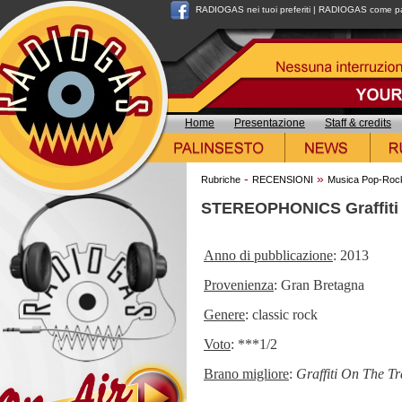
RADIOGAS nei tuoi preferiti
|
RADIOGAS come pag
Home
Presentazione
Staff & credits
-
»
Rubriche
RECENSIONI
Musica Pop-Roc
STEREOPHONICS Graffiti 
Anno di pubblicazione
: 2013
Provenienza
: Gran Bretagna
Genere
: classic rock
Voto
: ***1/2
Brano migliore
:
Graffiti On The Tr