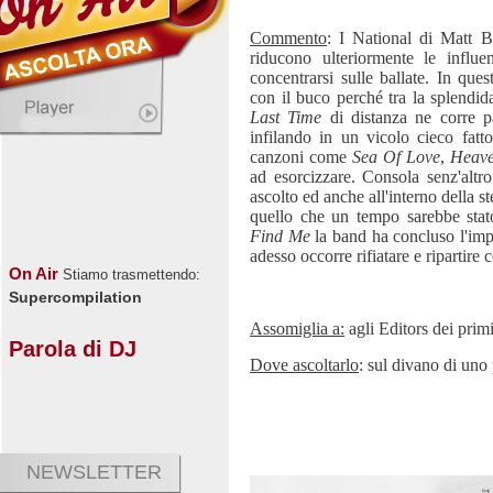
Commento
: I National di Matt B
riducono ulteriormente le infl
concentrarsi sulle ballate. In que
con il buco perché tra la splendi
Last Time
di distanza ne corre p
infilando in un vicolo cieco fatt
canzoni come
Sea Of Love
,
Heave
ad esorcizzare. Consola senz'altro
ascolto ed anche all'interno della st
quello che un tempo sarebbe sta
Find Me
la band ha concluso l'impe
adesso occorre rifiatare e ripartire 
On Air
Stiamo trasmettendo:
Supercompilation
Assomiglia a:
agli Editors dei prim
Parola di DJ
Dove ascoltarlo
: sul divano di uno 
NEWSLETTER