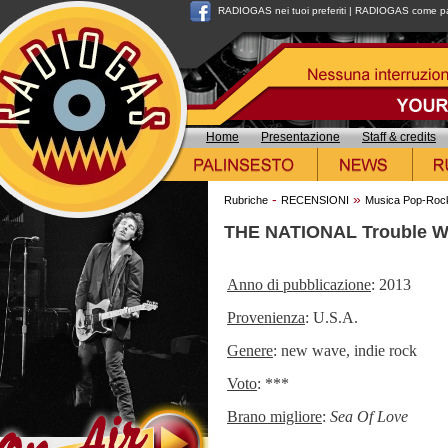
RADIOGAS nei tuoi preferiti
|
RADIOGAS come pag
Home
Presentazione
Staff & credits
-
»
Rubriche
RECENSIONI
Musica Pop-Roc
THE NATIONAL Trouble Wi
Anno di pubblicazione
: 2013
Provenienza
: U.S.A.
Genere
: new wave, indie rock
Voto
: ***
Brano migliore
:
Sea Of Love