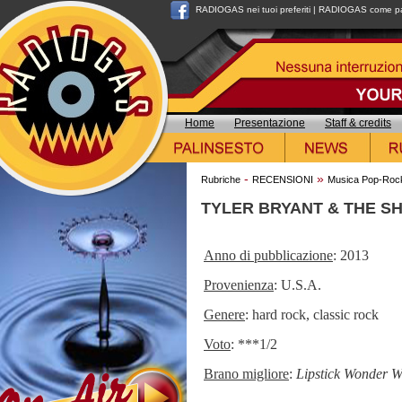
RADIOGAS nei tuoi preferiti
|
RADIOGAS come pag
Home
Presentazione
Staff & credits
-
»
Rubriche
RECENSIONI
Musica Pop-Roc
TYLER BRYANT & THE SH
Anno di pubblicazione
: 2013
Provenienza
: U.S.A.
Genere
: hard rock, classic rock
Voto
: ***1/2
Brano migliore
:
Lipstick Wonder 