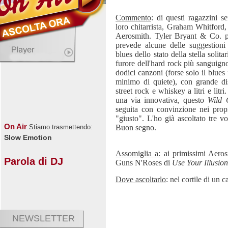
Commento
: di questi ragazzini s
loro chitarrista, Graham Whitford,
Aerosmith. Tyler Bryant & Co. p
prevede alcune delle suggestioni 
blues dello stato della stella solit
furore dell'hard rock più sanguign
dodici canzoni (forse solo il blues
minimo di quiete), con grande dis
street rock e whiskey a litri e lit
una via innovativa, questo
Wild 
seguita con convinzione nei prop
"giusto". L'ho già ascoltato tre vol
On Air
Buon segno.
Stiamo trasmettendo:
Slow Emotion
Assomiglia a:
ai primissimi Aeros
Parola di DJ
Guns N'Roses di
Use Your Illusion
Dove ascoltarlo
: nel cortile di un c
NEWSLETTER