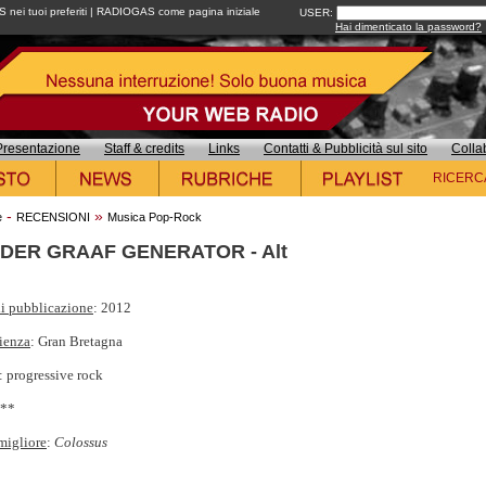
ei tuoi preferiti
|
RADIOGAS come pagina iniziale
USER:
Hai dimenticato la password?
Presentazione
Staff & credits
Links
Contatti & Pubblicità sul sito
Colla
RICERC
-
»
e
RECENSIONI
Musica Pop-Rock
 DER GRAAF GENERATOR - Alt
i pubblicazione
: 2012
ienza
: Gran Bretagna
: progressive rock
***
migliore
:
Colossus