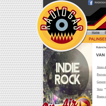
RADIOGAS n
Home
Rubrich
VAN
Anno d
Proven
Genere
Voto
: 
Brano 