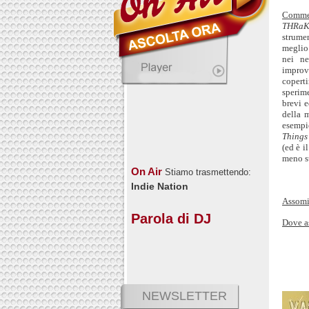
Comme
THRaK
strumen
meglio 
nei ne
improvv
coperti
sperim
brevi e
della 
esempio
Things
(ed è i
meno st
On Air
Stiamo trasmettendo:
Indie Nation
Assomi
Parola di DJ
Dove a
NEWSLETTER