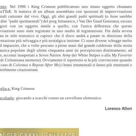
nto
: Nel 1996 i King Crimson pubblicarono uno strano oggetto chiamato
aTTaK
. Si trattava di un album assemblato con spezzoni di improvvisazioni
tali catturate dal vivo. Oggi, gli altri grandi padri spirituali (o forse sarebbe
dire "padri sperimentali") del prog britannico, i Van Der Graaf Generator, escono
gozi con un oggetto simile a quello; con l'unica differenza che queste
isazioni sono state registrate in uno studio di registrazione. Fin dalla severa
na in stile teutonico si capisce che il disco andrà a parare in direzione della
entazione più selvaggia e più nostalgica insieme. Ci sono diverse schegge molto
d impazzite, che a volte pescano a piene mani dal grande calderone della storia
musica popolare degli ultimi cinquanta anni (si percepiscono distintamente, ad
, accenni inaspettati a
Seven Nation Army
dei White Stripes o alla
My Favorite
di Coltraniana memoria). Ovviamente il repertorio si fa più convincente quando
l caso di
Colossus
o
Repeat After Me
) i brani strumentali si fanno più strutturati e
erilmente citazionismi.
glia a:
King Crimson
scoltarlo
: giocando a scacchi contro un cervellone elettronico.
Lorenzo Allori