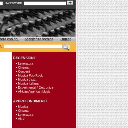
PASSWORD:
bora con noi
Assistenza tecnica
English
A
RECENSIONI
•
Letteratura
•
Cinema
•
Concerti
•
Musica Pop-Rock
•
Musica Jazz
•
Musica Italiana
•
Experimental / Elettronica
•
African American Music
APPROFONDIMENTI
•
Musica
•
Cinema
•
Letteratura
•
Altro