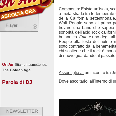
Commento
: Esiste un'isola, s
a metà strada tra le temperate
della California settentrional
Wolf People sono al primo pos
trovare una band che sappia 
sonorità dell'acid rock califor
britannico.
Fain
è uno degli alb
People alla testa del nutrit
sotto contratto dalla benemerit
chi sostiene che il rock è mort
di nuovo guardando al passato
On Air
Stiamo trasmettendo:
The Golden Age
Assomiglia a:
un incontro tra Je
Dove ascoltarlo
: all'interno di
Parola di DJ
NEWSLETTER