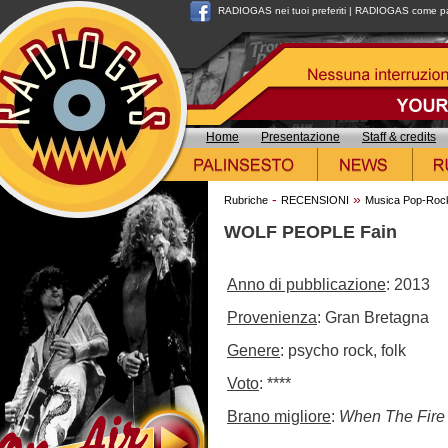
RADIOGAS nei tuoi preferiti
|
RADIOGAS come pag
Home
Presentazione
Staff & credits
-
»
Rubriche
RECENSIONI
Musica Pop-Roc
WOLF PEOPLE Fain
Anno di pubblicazione
: 2013
Provenienza
: Gran Bretagna
Genere
: psycho rock, folk
Voto
: ****
Brano migliore
:
When The Fire 